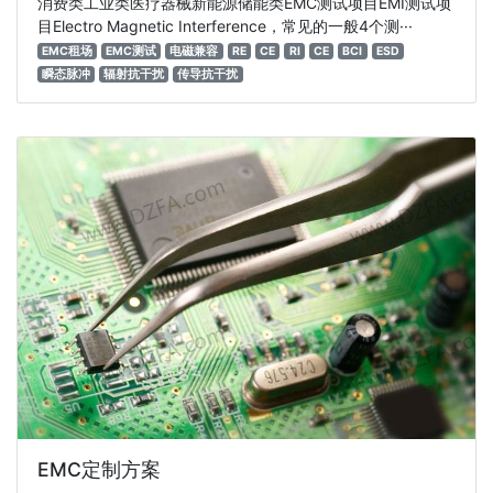
消费类工业类医疗器械新能源储能类EMC测试项目EMI测试项
目Electro Magnetic Interference，常见的一般4个测···
EMC租场
EMC测试
电磁兼容
RE
CE
RI
CE
BCI
ESD
瞬态脉冲
辐射抗干扰
传导抗干扰
EMC定制方案