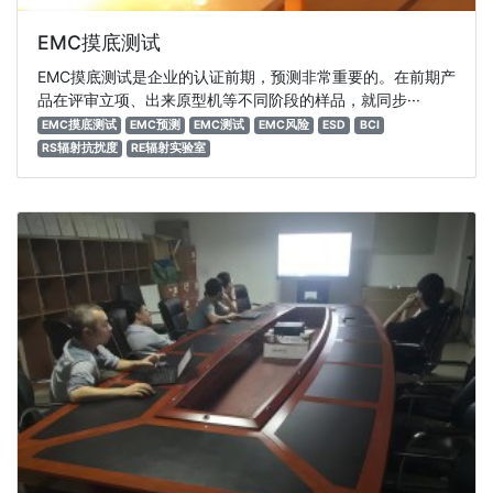
EMC摸底测试
EMC摸底测试是企业的认证前期，预测非常重要的。在前期产
品在评审立项、出来原型机等不同阶段的样品，就同步···
EMC摸底测试
EMC预测
EMC测试
EMC风险
ESD
BCI
RS辐射抗扰度
RE辐射实验室