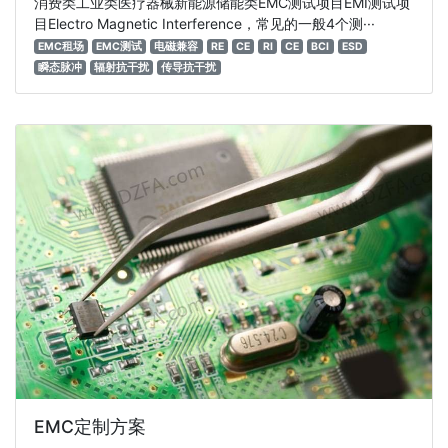
消费类工业类医疗器械新能源储能类EMC测试项目EMI测试项
目Electro Magnetic Interference，常见的一般4个测···
EMC租场
EMC测试
电磁兼容
RE
CE
RI
CE
BCI
ESD
瞬态脉冲
辐射抗干扰
传导抗干扰
EMC定制方案