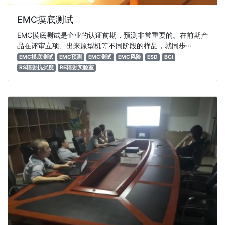
EMC摸底测试
EMC摸底测试是企业的认证前期，预测非常重要的。在前期产
品在评审立项、出来原型机等不同阶段的样品，就同步···
EMC摸底测试
EMC预测
EMC测试
EMC风险
ESD
BCI
RS辐射抗扰度
RE辐射实验室