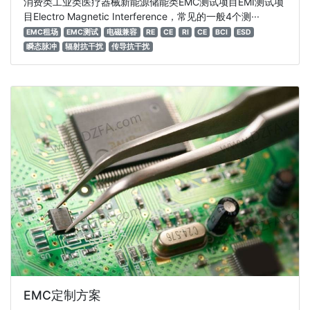
消费类工业类医疗器械新能源储能类EMC测试项目EMI测试项
目Electro Magnetic Interference，常见的一般4个测···
EMC租场
EMC测试
电磁兼容
RE
CE
RI
CE
BCI
ESD
瞬态脉冲
辐射抗干扰
传导抗干扰
EMC定制方案