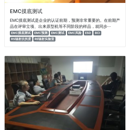
EMC摸底测试
EMC摸底测试是企业的认证前期，预测非常重要的。在前期产
品在评审立项、出来原型机等不同阶段的样品，就同步···
EMC摸底测试
EMC预测
EMC测试
EMC风险
ESD
BCI
RS辐射抗扰度
RE辐射实验室