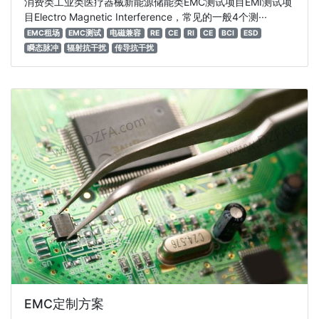
消费类工业类医疗器械新能源储能类EMC测试项目EMI测试项
目Electro Magnetic Interference，常见的一般4个测···
EMC租场
EMC测试
电磁兼容
RE
CE
RI
CE
BCI
ESD
瞬态脉冲
辐射抗干扰
传导抗干扰
EMC定制方案