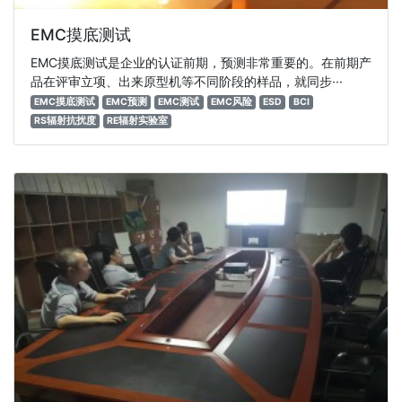
EMC摸底测试
EMC摸底测试是企业的认证前期，预测非常重要的。在前期产
品在评审立项、出来原型机等不同阶段的样品，就同步···
EMC摸底测试
EMC预测
EMC测试
EMC风险
ESD
BCI
RS辐射抗扰度
RE辐射实验室