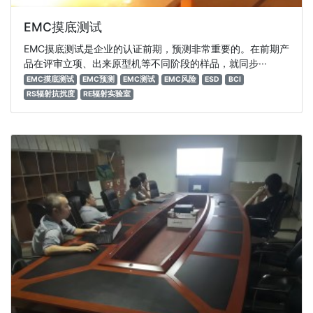
EMC摸底测试
EMC摸底测试是企业的认证前期，预测非常重要的。在前期产
品在评审立项、出来原型机等不同阶段的样品，就同步···
EMC摸底测试
EMC预测
EMC测试
EMC风险
ESD
BCI
RS辐射抗扰度
RE辐射实验室