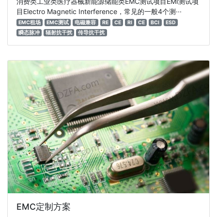
消费类工业类医疗器械新能源储能类EMC测试项目EMI测试项
目Electro Magnetic Interference，常见的一般4个测···
EMC租场
EMC测试
电磁兼容
RE
CE
RI
CE
BCI
ESD
瞬态脉冲
辐射抗干扰
传导抗干扰
EMC定制方案