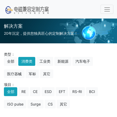
解决方案
20年沉淀，提供您独具匠心的定制解决方案！
类型：
全部
消费类
工业类
新能源
汽车电子
医疗器械
军标
其它
项目：
全部
RE
CE
ESD
EFT
RS-RI
BCI
ISO pulse
Surge
CS
其它