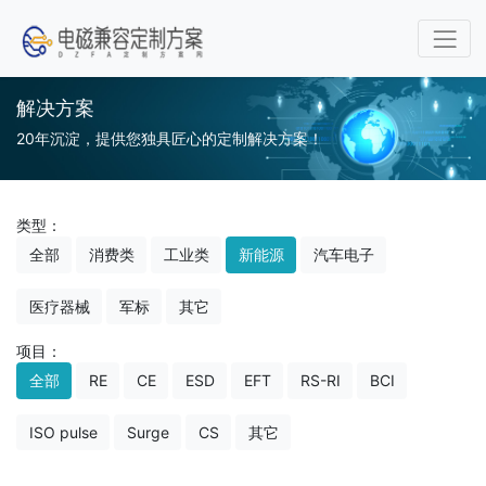
解决方案
20年沉淀，提供您独具匠心的定制解决方案！
类型：
全部
消费类
工业类
新能源
汽车电子
医疗器械
军标
其它
项目：
全部
RE
CE
ESD
EFT
RS-RI
BCI
ISO pulse
Surge
CS
其它