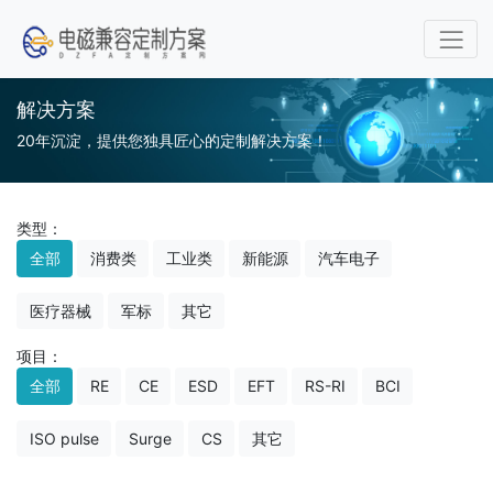
解决方案
20年沉淀，提供您独具匠心的定制解决方案！
类型：
全部
消费类
工业类
新能源
汽车电子
医疗器械
军标
其它
项目：
全部
RE
CE
ESD
EFT
RS-RI
BCI
ISO pulse
Surge
CS
其它