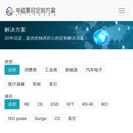
解决方案
20年沉淀，提供您独具匠心的定制解决方案！
类型：
全部
消费类
工业类
新能源
汽车电子
医疗器械
军标
其它
项目：
全部
RE
CE
ESD
EFT
RS-RI
BCI
ISO pulse
Surge
CS
其它