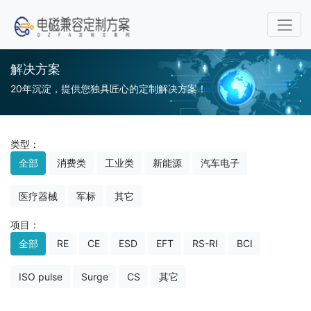
解决方案
20年沉淀，提供您独具匠心的定制解决方案！
类型：
全部
消费类
工业类
新能源
汽车电子
医疗器械
军标
其它
项目：
全部
RE
CE
ESD
EFT
RS-RI
BCI
ISO pulse
Surge
CS
其它