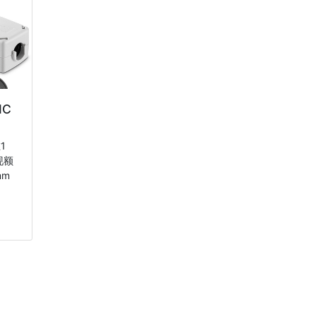
MC
1
现额
mm