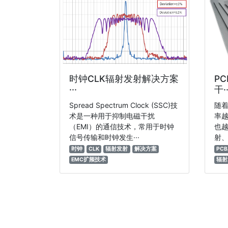
时钟CLK辐射发射解决方案
P
···
干··
Spread Spectrum Clock (SSC)技
随着
术是一种用于抑制电磁干扰
率
（EMI）的通信技术，常用于时钟
也
信号传输和时钟发生···
射、
时钟
CLK
辐射发射
解决方案
PCB
EMC扩频技术
辐射