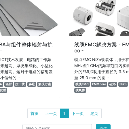
CBA与组件整体辐射与抗
线缆EMC解决方案 - E
·
co···
ICT技术发展，电路的工作频
特点EMC NiZn铁氧体，用于在
越来越高、系统集成化、小型化
MHz至1 GHz的频率范围内实
越来越高。这对于电路的辐射发
外的EMI抑制用于直径为 3.5 
小信号的···
至 25.0 mm 的圆···
A
辐射
抗干扰
屏蔽
解决方案
线缆EMC
EMC core
磁环
NiZn
发射
铁氧体
首页
上一页
1
下一页
尾页
搜索