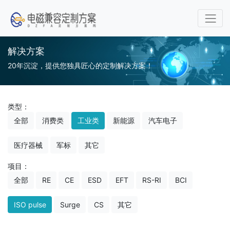
解决方案
20年沉淀，提供您独具匠心的定制解决方案！
类型：
全部
消费类
工业类
新能源
汽车电子
医疗器械
军标
其它
项目：
全部
RE
CE
ESD
EFT
RS-RI
BCI
ISO pulse
Surge
CS
其它