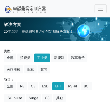
解决方案
20年沉淀，提供您独具匠心的定制解决方案！
类型：
全部
消费类
工业类
新能源
汽车电子
医疗器械
军标
其它
项目：
全部
RE
CE
ESD
EFT
RS-RI
BCI
ISO pulse
Surge
CS
其它