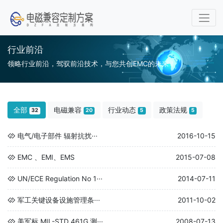
行业前沿
领略行业前沿，驾驭前沿技术，与您共创EMC的未来！
全部
电磁兼容
行业动态
政策法规
32
20
5
5
电气/电子部件 辐射抗扰···
2016-10-15
EMC 、EMI、EMS
2015-07-08
UN/ECE Regulation No 1···
2014-07-11
军工关键设备设施管理条···
2011-10-02
美军标 MIL-STD 461G 测···
2008-07-13