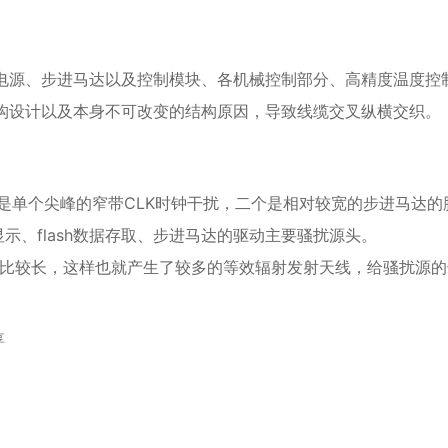
关电源、步进马达以及控制模块、各机械控制部分、高精度温度控
构设计以及本身不可改变的结构原因，导致线缆交叉纵横交织。
是单个尖峰的窄带CLK时钟干扰，二个是相对较宽的步进马达
示、flash数据存取、步进马达的驱动主要骚扰源头。
且比较长，这样也就产生了较多的等效辐射发射天线，给骚扰源
享