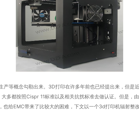
能生产等概念勾勒出来。3D打印在许多年前也已经提出来，但是近
多都按照Cispr 11标准以及相关抗扰标准去做认证。但是，
，也给EMC带来了比较大的困难，下文以一个3d打印机辐射整