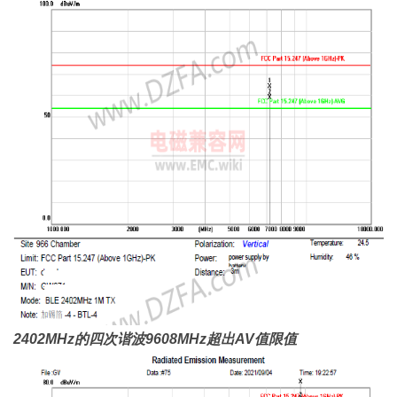
2402MHz的四次谐波9608MHz超出AV值限值