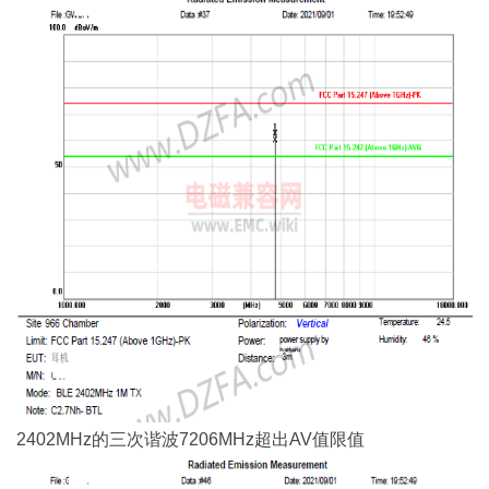
2402MHz的三次谐波7206MHz超出AV值限值