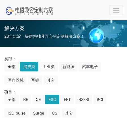
解决方案
20年沉淀，提供您独具匠心的定制解决方案！
类型：
全部
消费类
工业类
新能源
汽车电子
医疗器械
军标
其它
项目：
全部
RE
CE
ESD
EFT
RS-RI
BCI
ISO pulse
Surge
CS
其它