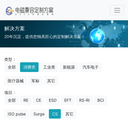
解决方案
20年沉淀，提供您独具匠心的定制解决方案！
类型：
全部
消费类
工业类
新能源
汽车电子
医疗器械
军标
其它
项目：
全部
RE
CE
ESD
EFT
RS-RI
BCI
ISO pulse
Surge
CS
其它