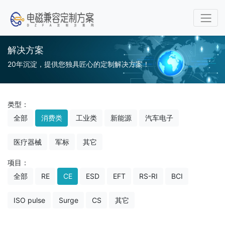
解决方案
20年沉淀，提供您独具匠心的定制解决方案！
类型：
全部
消费类
工业类
新能源
汽车电子
医疗器械
军标
其它
项目：
全部
RE
CE
ESD
EFT
RS-RI
BCI
ISO pulse
Surge
CS
其它