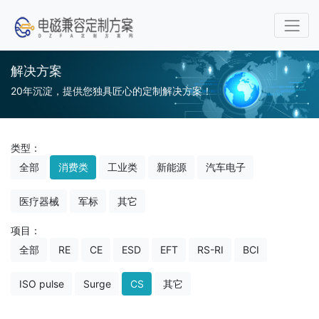
解决方案
20年沉淀，提供您独具匠心的定制解决方案！
类型：
全部
消费类
工业类
新能源
汽车电子
医疗器械
军标
其它
项目：
全部
RE
CE
ESD
EFT
RS-RI
BCI
ISO pulse
Surge
CS
其它